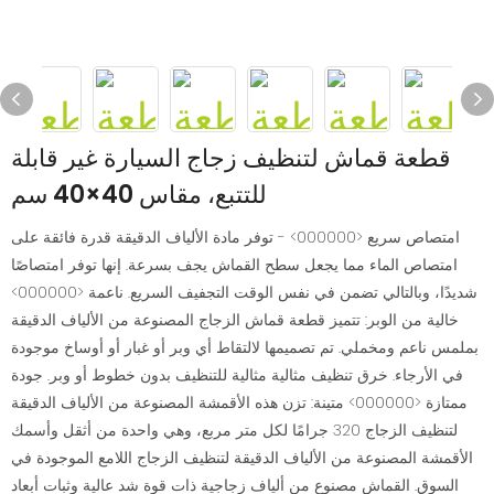
قطعة قماش لتنظيف زجاج السيارة غير قابلة
للتتبع، مقاس 40×40 سم
امتصاص سريع <000000> - توفر مادة الألياف الدقيقة قدرة فائقة على
امتصاص الماء مما يجعل سطح القماش يجف بسرعة. إنها توفر امتصاصًا
شديدًا، وبالتالي تضمن في نفس الوقت التجفيف السريع. ناعمة <000000>
خالية من الوبر: تتميز قطعة قماش الزجاج المصنوعة من الألياف الدقيقة
بملمس ناعم ومخملي. تم تصميمها لالتقاط أي وبر أو غبار أو أوساخ موجودة
في الأرجاء. خرق تنظيف مثالية مثالية للتنظيف بدون خطوط أو وبر. جودة
ممتازة <000000> متينة: تزن هذه الأقمشة المصنوعة من الألياف الدقيقة
لتنظيف الزجاج 320 جرامًا لكل متر مربع، وهي واحدة من أثقل وأسمك
الأقمشة المصنوعة من الألياف الدقيقة لتنظيف الزجاج اللامع الموجودة في
السوق. القماش مصنوع من ألياف زجاجية ذات قوة شد عالية وثبات أبعاد