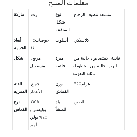
معلمات المنتج
منشفة تنظيف الزجاج
نوع
رث
ماركة
شكل
المنشفة
كلاسيكي
أسلوب
بوصات16x
أبعاد
16
الحزمة
فائقة الامتصاص، خالية من
ميزة
مربع،
شكل
الوبر، خالية من الخطوط،
خاصة
مستطيل
فائقة النعومة
غرام320
وزن
جميع
الفئة
القماش
الأعمار
العمرية
الصين
بلد
80%
نوع
المنشأ
بوليستر /
القماش
20% بولي
أميد