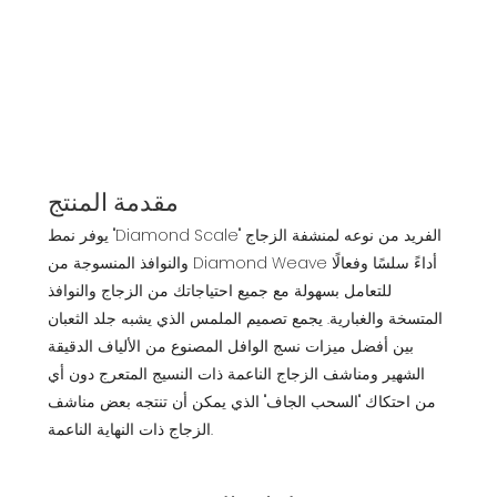
مقدمة المنتج
يوفر نمط "Diamond Scale" الفريد من نوعه لمنشفة الزجاج
والنوافذ المنسوجة من Diamond Weave أداءً سلسًا وفعالًا
للتعامل بسهولة مع جميع احتياجاتك من الزجاج والنوافذ
المتسخة والغبارية. يجمع تصميم الملمس الذي يشبه جلد الثعبان
بين أفضل ميزات نسج الوافل المصنوع من الألياف الدقيقة
الشهير ومناشف الزجاج الناعمة ذات النسيج المتعرج دون أي
من احتكاك "السحب الجاف" الذي يمكن أن تنتجه بعض مناشف
الزجاج ذات النهاية الناعمة.