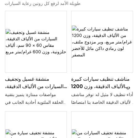
طويلة الأمد لرفع كل روتين رعاية السيارات.
مناشف تنظيف سيارات كبيرة
منشفة غسيل وتجفيف
من الألياف الدقيقة، وزن 1200
السيارات من الألياف الدقيقة،
غرام/متر مربع، وبر مزدوج
مقاس 60 × 90 سم، ألياف
أداء تنظيف لا مثيل له: توفر مناشف
مواصفات ممتازة: يتميز بتقنية
ملتف، لون رمادي داكن مائل
حلزونية، وزن 600 غرام/متر
الألياف الدقيقة الخاصة بنا امتصاصًا
الحلقة الملتوية أحادية الجانب في
للأخضر المصفر
مربع
رائعًا للماء والالتصاق؛ تمتص
مزيج فائق الجودة بنسبة 70/30.
الأوساخ والسوائل دون عناء، مما
متوفر بمقاس 90×60 سم، أو
يوفر نتائج تنظيف استثنائية تجعل
بمقاسات مخصصة مع خيارات
سيارتك تبدو جديدة تمامًا. لا خدش:
كثافة من 600 إلى 1000 غرام/متر