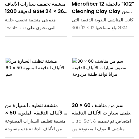
قابلة للغسل في الغسالة وسريعة
الاستخدام: حواف معززة وخياطة
Microfiber بالجملة 12 "x12"
منشفة تجفيف سيارات الألياف
لدينا.
Cleaning Clay Clay من
الدقيقة 1200GSM 24 × 36
الجفاف من أجل الراحة والكفاءة.
قوية مصممة لتحمل مئات دورات
12 منشفة سيارة سوداء
بوصة تنظيف الرعاية التلقائية
الغسيل. قابل للغسل في الغسالة
كانت المناشف اليدوية الدقيقة التي
هذه هي منشفة تجفيف حلقة
ومرن، ويحافظ على نعومته وأدائه
تبلغ مساحتها 12 "× 12" 300GSM
Twist-Lop التي تحتوي على
مع مرور الوقت.
هي منتج بيعنا رقم 1 لأكثر من 8
"التقليب" والوزن المرضي الذي يحبه
سنوات! إنه مزيج مثالي من الوزن
الكثير من الناس في المناشف
والحجم والامتصاص وقدرة التنظيف
التجفيف (1200GSM). تتميز
والسعر.
بمنشفة مميزة 80/20 ذات الحافة
مع هذه الأقمشة ذات الألياف
"المخفية" الممتازة ، هذه المنشفة
الدقيقة للأغراض ، يمكنك غبار
الكبيرة 24 "× 36" صعبة على الماء
منزلك ، وتفصيل سيارتك ، وتنظيف
ولكنها ناعمة على الطلاء. بالمقارنة
غرفة المستشفى ، والتقاط
مع مناشف التجفيف الممتازة
الانسكابات ، ومسح الأرضية ،
الأخرى ، يتميز بتصميم "حلقة" أطول
30 × 60 سم من مناشف
منشفة تنظيف السيارة من
وتجفيف أطباقك ، وتنظيف نوادي
ولون فريد من نوع
تنظيف سيارات الألياف الدقيقة
الألياف الدقيقة الملتوية 50 ×
الجولف ، وتجفيف وجهك ، وغسل
مرايا نوافذ طبقة مزدوجة
60 سم
جسمك ، ومسح قدميك كلابك ،
Ultra-Soft & امتصاص: تم تصميم
منشفة تنظيف السيارات المصنوعة
وتجفيف قطتك الرطبة ، وتنظيف
مناشف الصوف المصنوعة من
من الألياف الدقيقة هذه منسوجة
النوافذ الخاصة بك ، ومسحها من
الألياف الدقيقة Ragmage لتكون
بألياف دقيقة ملتوية بحلقات طويلة،