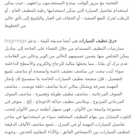
الفخمة مع مرور الوقت. يمتدح المستخدمون براعفهم ، حيث يمكن
استخدام تفاصيل السيارة التي يمكن استخدامها رطبة للتنظيف العام ، أو
الرطب لفرك البقع الصعبة ، أو الجفاف في الغبار والتلميح إلى تألق خالي
من الخطوط.
خرق تنظيف السيارات
هي أيضا صديقة للبيئة ، تدعم
Ragmage
ممارسات التنظيف المستدام من خلال القضاء على الحاجة إلى مناديل
يمكن التخلص منها. يضمن تصميمهم الخالي من الوبر وخالي من العلامات
عدم ترك أي بقايا ، مما يجعلها مثالية للزجاج والكروم والأسطح الداخلية.
سواء كنت تبحث عن مناشف تجفيف ناعمة وامتصحة أو مناشف تلميع
للتفصيل ، فإن منشفة تنظيف السيارات الخاصة بنا ستسمح لك بإنجاز
المهمة بسرعة وبشكل مثالي. لدينا مناشف حلقة تويست ، مناشف
الصوف المرجانية ، مناشف تنظيف طويلة وقصيرة ، مناشف الصوف
المرجاني المزدوج ، وملابس تنظيف حياكة الاعوجاج ، إلخ ،. متوفر في
مجموعة واسعة من الألوان ، فهي تسهل أنظمة ترميز الألوان لتجنب
التلوث المتبادل بين مهام التنظيف المختلفة. سواء تم استخدامها في متاجر
تفاصيل السيارات المهنية أو في المنزل ، تجمع مناشف الألياف الدقيقة
لتنظيف السيارات بين الامتصاص الفائق ، والأداء المقاوم للخدش ، وجودة