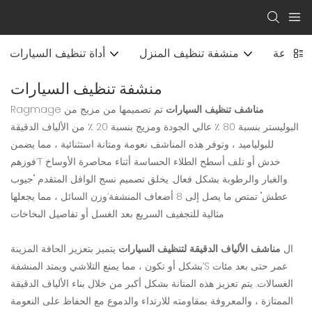
 طباعة
منشفة تنظيف المنزل
أداة تنظيف السيارات
منشفة تنظيف السيارات
مناشف تنظيف السيارات
تم تصميمها من مزيج من
Ragmage
البوليستر بنسبة 80 ٪ عالي الجودة ومزيج بنسبة 20 ٪ من الألياف الدقيقة
للبولياميد ، وتوفر هذه المناشف نعومة ومتانة استثنائية ، مما يضمن
فوزهم’T خدش أو تلف أسطح الطلاء الحساسة أثناء محاصرة الأوساخ
والغبار والرطوبة بشكل فعال. يخلق تصميم نسج الوافل المتقدم "جيوب
عطش" تمتص ما يصل إلى 8 أضعاف المنشفة’وزن السائل ، مما يجعلها
مثالية للتجفيف السريع بعد الغسل أو تفاصيل البخاخات
ال
مناشف الألياف الدقيقة لتنظيف السيارات
يتميز بتعزيز الحافة المزينة
بشكل أو تكون ، مما يمنع التلاشي ويمتد المنشفة’S عمر حتى بعد مئات
الغسالات. يتم تعزيز هذه المتانة بشكل أكبر من خلال بناء الألياف الدقيقة
الممتازة ، والمعروفة بمقاومته للارتداء والدموع مع الحفاظ على النعومة