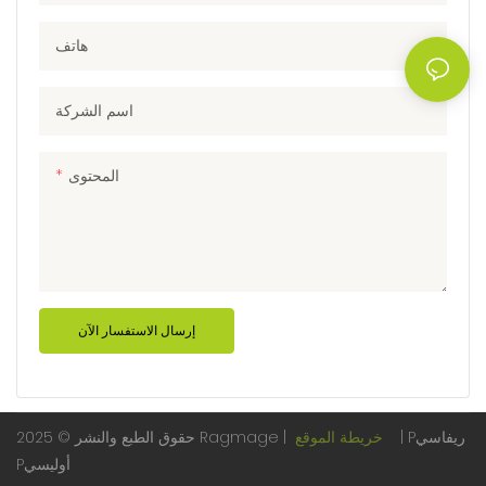
thin weave without fear of
هاتف
scratching the surface
اسم الشركة
المحتوى
إرسال الاستفسار الآن
Pريفاسي
|
خريطة الموقع
حقوق الطبع والنشر © 2025 Ragmage |
Pأوليسي