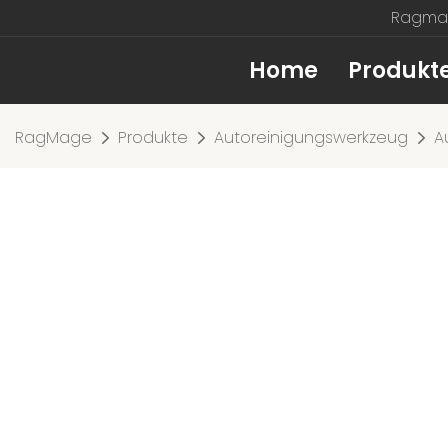
Ragmag
Home
Produkt
RagMage
Produkte
Autoreinigungswerkzeug
A