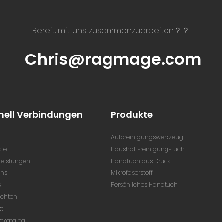
Bereit, mit uns zusammenzuarbeiten？？
Chris@ragmage.com
nell Verbindungen
Produkte
Autoreinigungswerkzeug
kte
Haushaltsreinigungstuch
leistungen
Handtuch aus Druck
uns
Mikrofaserstoff
s
Persönliches Handtuch
ichten
kt
ktkatalog