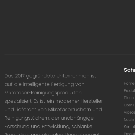
Sch
Das 2017 gegründete Unternehmen ist
auf die intelligente Fertigung von
Home
Produ
Mikrofaser-Reinigungsprodukten
Dienst
spezialisiert. Es ist ein moderner Hersteller
Über 
und Lieferant von Mikrofasertüchern und
Video
Reinigungstüchern, der unabhängige
Nachr
Forschung und Entwicklung, schlanke
Konta
Produktion und globalen Handel vereint.
Produ