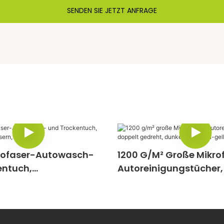
SENDEN SIE JETZT ANFRAGE
rofaser-Autowasch-
1200 G/m² Große Mikro
entuch,
Autoreinigungstücher,
ingenfasern, 600 G/m²
Gedreht, Dunkelgrau-