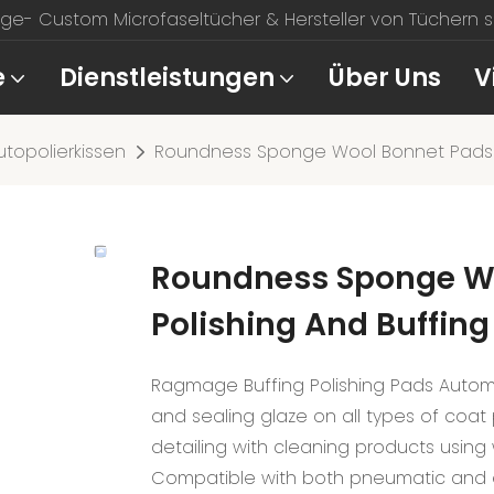
e- Custom Microfaseltücher & Hersteller von Tüchern sei
e
Dienstleistungen
Über Uns
V
utopolierkissen
Roundness Sponge Wool Bonnet Pads Ki
Roundness Sponge Woo
Polishing And Buffing
Ragmage Buffing Polishing Pads Automot
and sealing glaze on all types of coat 
detailing with cleaning products usin
Compatible with both pneumatic and ele