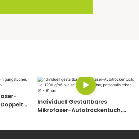
faser-
Individuell Gestaltbares
 Doppelt
Mikrofaser-Autotrockentuch,
Grün-Gelb
Lila, 1200 G/m², Vielseitig
Verwendbar, Personalisierbar, 91
X 61 Cm