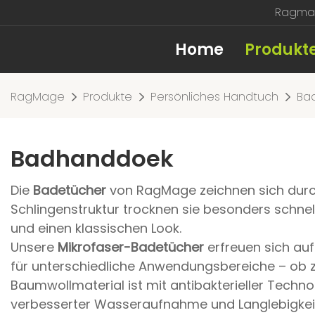
Ragmag
Home
Produkt
RagMage
Produkte
Persönliches Handtuch
Ba
Badhanddoek
Die
Badetücher
von RagMage zeichnen sich durch 
Schlingenstruktur trocknen sie besonders schnell
und einen klassischen Look.
Unsere
Mikrofaser-Badetücher
erfreuen sich auf
für unterschiedliche Anwendungsbereiche – ob 
Baumwollmaterial ist mit antibakterieller Techno
verbesserter Wasseraufnahme und Langlebigkeit