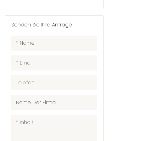
made of mi
(400GSM), 
softer than
Senden Sie Ihre Anfrage
towels. idea
outdoor ca
Name
swimming, 
travel holi
Email
Absorbent Fast Drying:
Ragmage Mi
Telefon
can absorb 
weight in 
quick dryin
Name Der Firma
easy, This 
washed an
Inhalt
hundreds o
Multi-use T