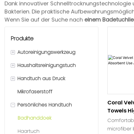
Dank innovativer Schnelltrocknungstechnologie
Bakterien. Die praktische Aufbewahrungsmöglichk
Wenn Sie auf der Suche nach
einem Badetuchlie
Produkte
+
Autoreinigungswerkzeug
+
Haushaltsreinigungstuch
Autoreinigungstuch
+
Handtuch aus Druck
Autowaschhandschuhe
Allgemeines
Reinigungshandtuch
Mikrofaserstoff
Autoreinigungsbürsten
Strandtuch
Küchenreinigung Handtuch
Coral Vel
-
Persönliches Handtuch
Autoglasreinigungsstoff
Gedrucktes Reinigungsstoff
Towels Hi
Autopolierkissen
Geschenktuch
Badhanddoek
Absorbent
Comfortable Soft: Ra
Fitness Y
microfiber
Haartuch