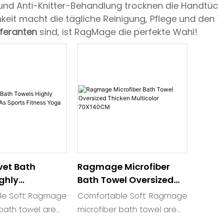
 und Anti-Knitter-Behandlung trocknen die Handtü
eit macht die tägliche Reinigung, Pflege und den 
feranten
sind, ist RagMage die perfekte Wahl!
vet Bath
Ragmage Microfiber
ghly
Bath Towel Oversized
 Use As Sports
Thicken Multicolor
gmage
Comfortable Soft: Ragmage
oga
70X140CM
 bath towel are
microfiber bath towel are