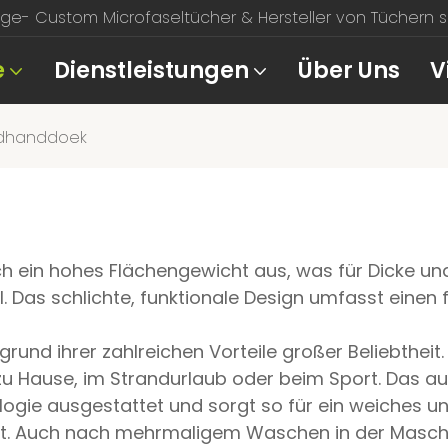
e- Custom Microfaseltücher & Hersteller von Tüchern sei
e
Dienstleistungen
Über Uns
V
dhanddoek
ein hohes Flächengewicht aus, was für Dicke und 
. Das schlichte, funktionale Design umfasst einen 
grund ihrer zahlreichen Vorteile großer Beliebtheit
zu Hause, im Strandurlaub oder beim Sport. Das a
logie ausgestattet und sorgt so für ein weiches un
. Auch nach mehrmaligem Waschen in der Maschine