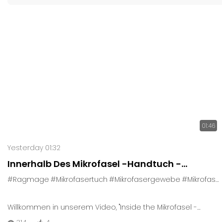
01:46
Yesterday 01:32
Innerhalb Des Mikrofasel -Handtuch -
Workshops: Ein Genauer Blick Auf Die
#Ragmage
#Mikrofasertuch
#Mikrofasergewebe
#Mikrofasertuch
Produktion
Willkommen in unserem Video, "Inside the Mikrofasel -
Werkstatt: Ein genauer Blick auf die Produktion". Besuchen