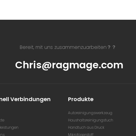
Bereit, mit uns zusammenzuarbeiten？？
Chris@ragmage.com
nell Verbindungen
Produkte
Autoreinigungswerkzeug
kte
Haushaltsreinigungstuch
leistungen
Handtuch aus Druck
uns
Mikrofaserstoff