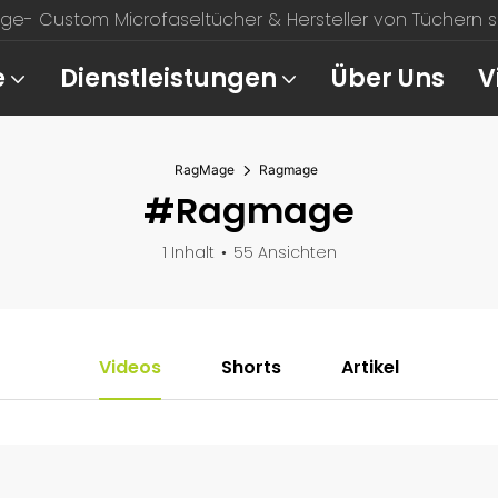
e- Custom Microfaseltücher & Hersteller von Tüchern sei
e
Dienstleistungen
Über Uns
V
RagMage
Ragmage
#Ragmage
1 Inhalt
55 Ansichten
Videos
Shorts
Artikel