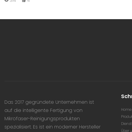
314
4
Sie uns, während wir Sie hinter die Kulissen unserer
hochmodernen Einrichtung bringen, in der hochwertige
Mikrofaser-Handtücher hergestellt werden. Erleben Sie die
Präzision und Engagement, die in jeden Schritt des
Produktionsprozesses einfließen, um erstklassige
Ergebnisse für unsere Kunden zu gewährleisten. Verpassen
Sie nicht diese exklusive Gelegenheit, um zu sehen, wie
unsere Geschäftsförderung uns vom Wettbewerb abhebt.
Sch
Das 2017 gegründete Unternehmen ist
auf die intelligente Fertigung von
Home
Produ
Mikrofaser-Reinigungsprodukten
Dienst
spezialisiert. Es ist ein moderner Hersteller
Über 