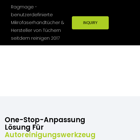
Ragmage -
benutzerdefinierte
Mikrofaserhandtücher &
INQUIRY
Hersteller von Tüchern
seitdem reinigen 2017
One-Stop-Anpassung
Lösung Für
Autoreinigungswerkzeug