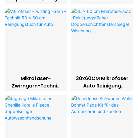
Hochflorige
Auto, 1200 G/m², 61 X
Handschuhe,
91 Cm,
Mikrofaser-
Autowaschpflege,
Waschhandschuh,
Reinigung
Detaillierung,
Autoreinigung,
Fenster, Mikrofaser-
Autorad-
Waschhandschuh
Mikrofaser-
30x60CM Mikrofaser
Zwirngarn-Technik
Auto Reinigung
50 X 60CM
Handtücher Doppel
Reinigungstuch Für
Schicht Windows
Auto
Spiegel Abwischen