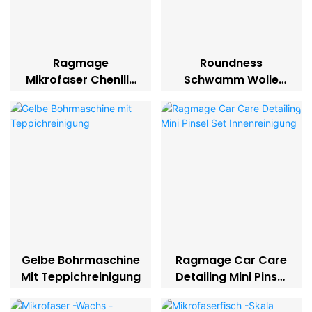
Ragmage
Roundness
Mikrofaser Chenille
Schwamm Wolle
Koralle Fleece
Bonnet Pads Kit Für
Doppelseitige
Das Autopolieren
Autowaschhandsch
Und -polfen
Uhe
Gelbe Bohrmaschine
Ragmage Car Care
Mit Teppichreinigung
Detailing Mini Pinsel
Set Innenreinigung